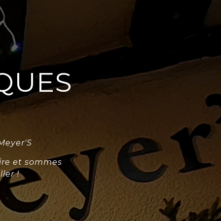
QUES
 Meyer'S
rire et sommes
ler !