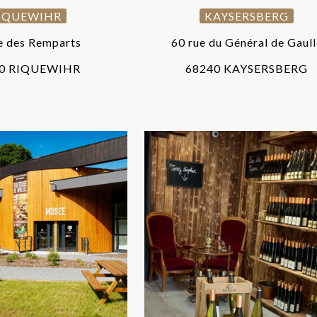
IQUEWIHR
KAYSERSBERG
e des Remparts
60 rue du Général de Gaul
0 RIQUEWIHR
68240 KAYSERSBERG
ÂTENOIS
KAYSERSBER