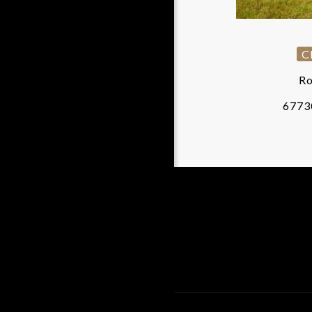
C
Ro
6773