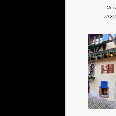
18 r
672
RI