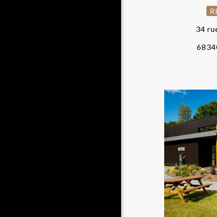
R
34 ru
6834
CH